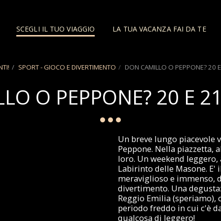
SCEGLI IL TUO VIAGGIO
LA TUA VACANZA FAI DA TE
NTI!
SPORT - GIOCO E DIVERTIMENTO
DON CAMILLO O PEPPONE? 20 E
LO O PEPPONE? 20 E 2
Un breve lungo piacevole v
Peppone. Nella piazzetta, a
loro. Un weekend leggero, a
Labirinto delle Masone. E' 
meraviglioso e immenso, d
divertimento. Una degustazi
Reggio Emilia (speriamo),
periodo freddo in cui c'è 
qualcosa di leggero!